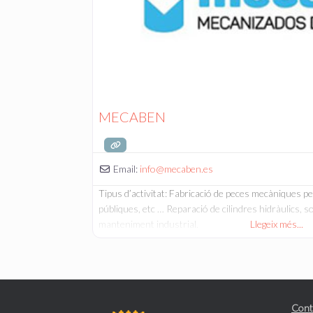
MECABEN
Email:
info
@
mecaben.es
Tipus d’activitat: Fabricació de peces mecàniques pe
públiques, etc … Reparació de cilindres hidràulics, s
manteniment industrial.
Llegeix més...
Cont