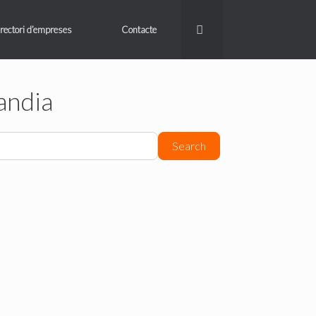
rectori d’empreses
Contacte
Gandia
Search
Search