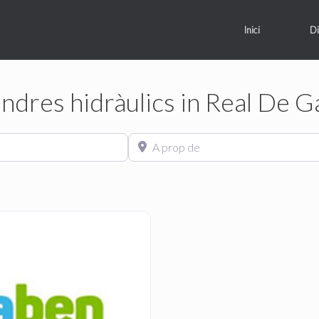
Inici
Di
indres hidràulics in Real De 
A prop de