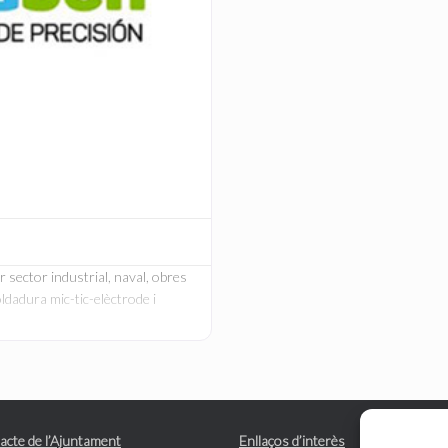
r sector industrial, naval, obres
oldadura mic-tic-elèctrode i
acte de l’Ajuntament
Enllaços d’interès