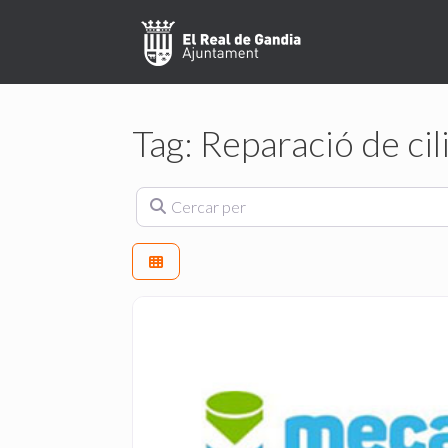
Skip
to
content
Tag: Reparació de cil
Cercar per