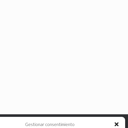
Gestionar consentimiento
Política de cookies (UE)