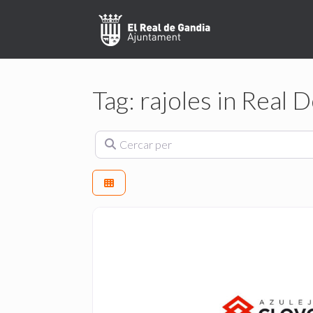
Skip
to
content
Tag: rajoles in Real 
Cercar per