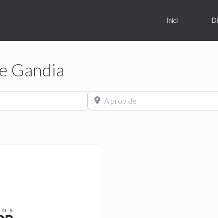
Inici
Di
De Gandia
A prop de