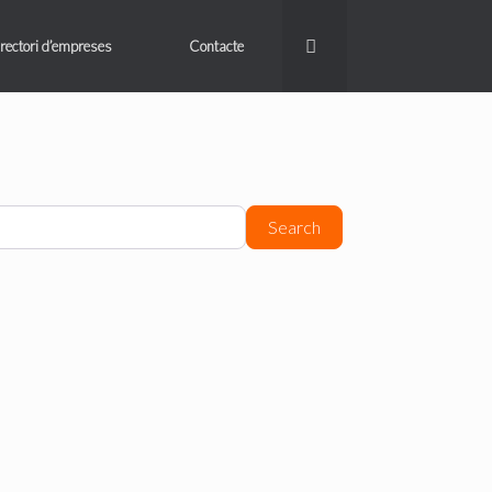
rectori d’empreses
Contacte
Search
Search