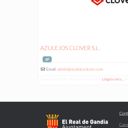
AZULEJOS CLOVER S.L.
Email:
admin
@
azulejosclover.com
Tipus d’activitat: Venda de rajoles, sanitaris i comp
Llegeix més...
Cont
Carre