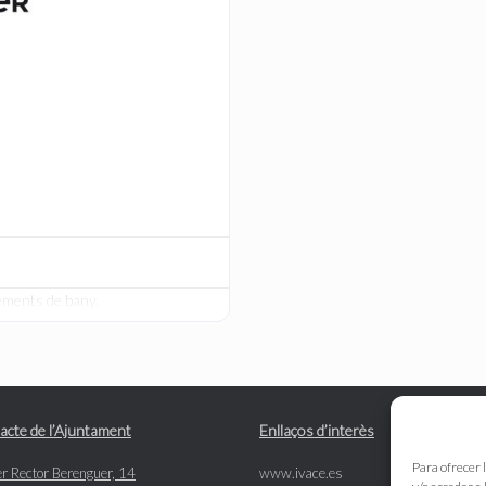
lements de bany.
acte de l’Ajuntament
Enllaços d’interès
Para ofrecer 
r Rector Berenguer, 14
www.ivace.es