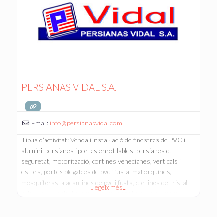
PERSIANAS VIDAL S.A.
Email:
info
@
persianasvidal.com
Tipus d’activitat: Venda i instal·lació de finestres de PVC i
alumini, persianes i portes enrotllables, persianes de
seguretat, motorització, cortines venecianes, verticals i
estors, portes plegables de pvc i fusta, mallorquines,
mosquiteras, alacantines de pvc i fusta, cortines de cristall ,
Llegeix més...
gelosies, tendals, tancaments amb sostres fixos i mòbils.