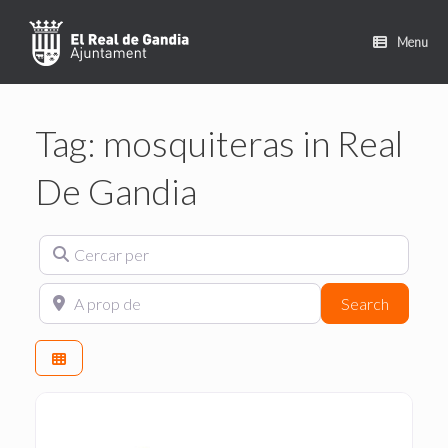
Skip
to
Menu
content
Tag: mosquiteras in Real
De Gandia
Cercar per
A prop de
Search
Search