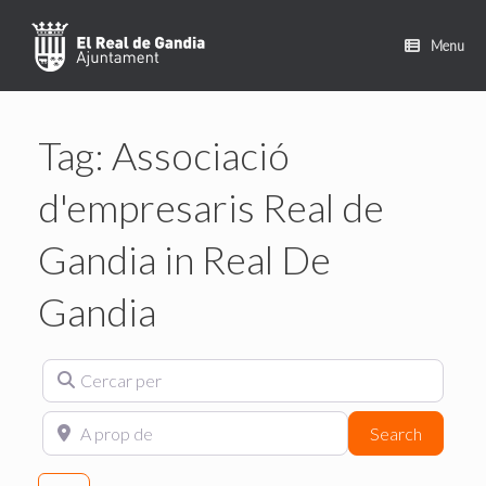
Skip
to
Menu
content
Tag: Associació
d'empresaris Real de
Gandia in Real De
Gandia
Cercar per
A prop de
Search
Search