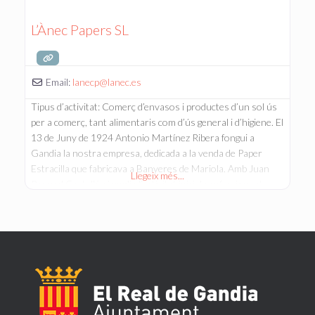
L’Ànec Papers SL
Email:
lanecp
@
lanec.es
Tipus d’activitat: Comerç d’envasos i productes d’un sol ús
per a comerç, tant alimentaris com d’ús general i d’higiene. El
13 de Juny de 1924 Antonio Martínez Ribera fongui a
Gandia la nostra empresa, dedicada a la venda de Paper
Estracilla que fabricava a Banyeres de Mariola. Amb Juan
Llegeix més...
Pascual Castelló s’amplia l’activitat inicial confeccionant
Bosses de Paper, arribant a