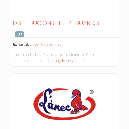
DISTRIBUCIONS BELLREGUARD, S.L
Email:
disbell
@
disbell.net
Tipus d’activitat: Distribucions d’alimentació en
restaurants, hotels, bars, col·lectivitats, etc.
Llegeix més...