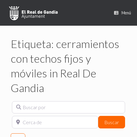
Saltar
al
Menú
contenido
Etiqueta: cerramientos
con techos fijos y
móviles in Real De
Gandia
Buscar por
Cerca de
Search
Buscar