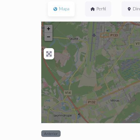
Mapa
Perfil
Dir
+
−
Anterior