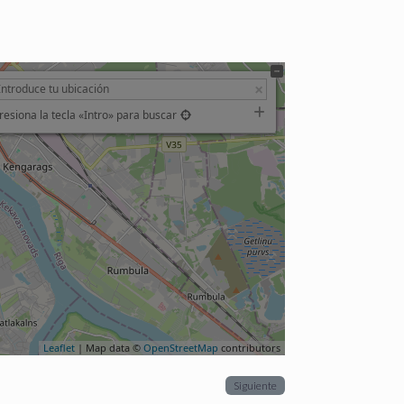
resiona la tecla «Intro» para buscar
Leaflet
| Map data ©
OpenStreetMap
contributors
Siguiente