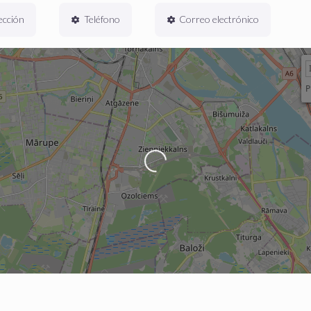
ección
Teléfono
Correo electrónico
P
Cargando…