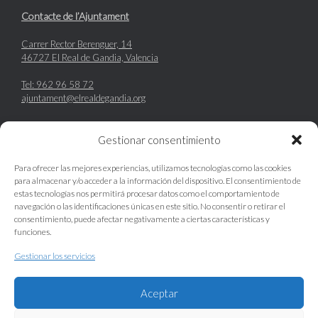
Contacte de l’Ajuntament
Carrer Rector Berenguer, 14
46727 El Real de Gandia, Valencia
Tel: 962 96 58 72
ajuntament@elrealdegandia.org
Gestionar consentimiento
Enllaços d’interès
Para ofrecer las mejores experiencias, utilizamos tecnologías como las cookies
www.ivace.es
para almacenar y/o acceder a la información del dispositivo. El consentimiento de
www.elrealdegandia.es
estas tecnologías nos permitirá procesar datos como el comportamiento de
Associació d’empresaris Polígon del Real de Gandia
navegación o las identificaciones únicas en este sitio. No consentir o retirar el
CONVOCATÒRIA AJUDES PLA RESISTIR
consentimiento, puede afectar negativamente a ciertas características y
funciones.
Gestionar los servicios
Política de cookies (UE)
Aceptar
Polígon industrial ajuntament del Real de Gandia | ©Copyright 2017 | Disseny